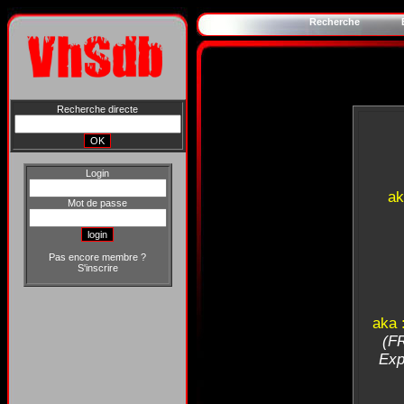
Recherche
Recherche directe
Login
ak
Mot de passe
Pas encore membre ?
S'inscrire
aka 
(FR
Exp