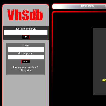
Recherche
Recherche directe
Login
Mot de passe
Pas encore membre ?
S'inscrire
ak