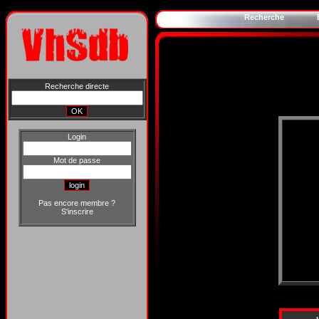
Recherche
Recherche directe
Login
Mot de passe
Pas encore membre ?
S'inscrire