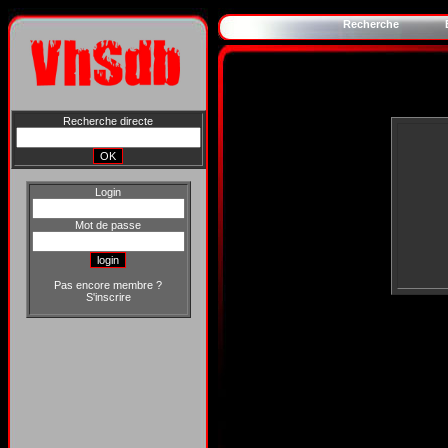
Recherche
Recherche directe
Login
Mot de passe
Pas encore membre ?
S'inscrire