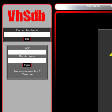
Recherche
Recherche directe
Login
a
Mot de passe
Pas encore membre ?
S'inscrire