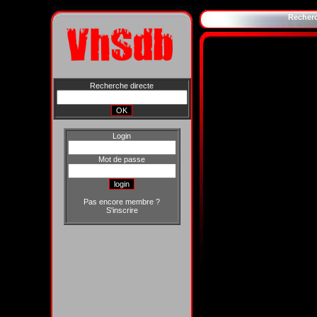
Recher
Recherche directe
Login
Mot de passe
Pas encore membre ?
S'inscrire