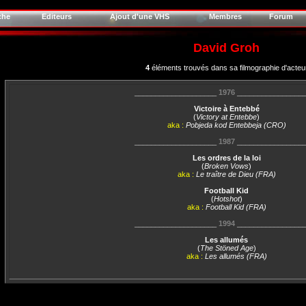
che
Editeurs
Ajout d'une VHS
Membres
Forum
David Groh
4
éléments trouvés dans sa filmographie d'acteu
____________________
1976
________________
Victoire à Entebbé
(
Victory at Entebbe
)
aka :
Pobjeda kod Entebbeja (CRO)
____________________
1987
________________
Les ordres de la loi
(
Broken Vows
)
aka :
Le traître de Dieu (FRA)
Football Kid
(
Hotshot
)
aka :
Football Kid (FRA)
____________________
1994
________________
Les allumés
(
The Stöned Age
)
aka :
Les allumés (FRA)