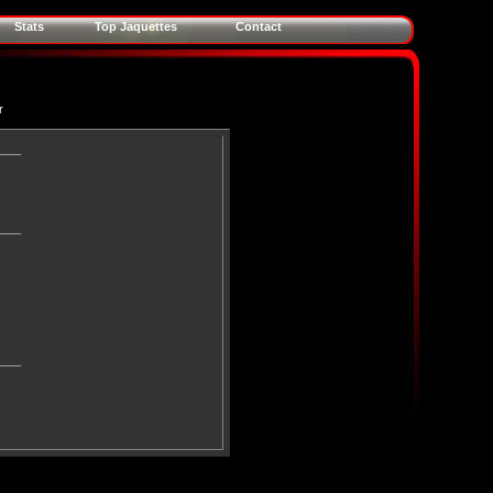
Stats
Top Jaquettes
Contact
r
____
____
____