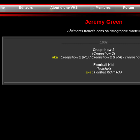
che
Editeurs
Ajout d'une VHS
Membres
Forum
Jeremy Green
2
éléments trouvés dans sa filmographie d'acteu
____________________
1987
________________
Creepshow 2
(
Creepshow 2
)
aka :
Creepshow 2 (NL) / Creepshow 2 (FRA) / creepsho
Football Kid
(
Hotshot
)
aka :
Football Kid (FRA)