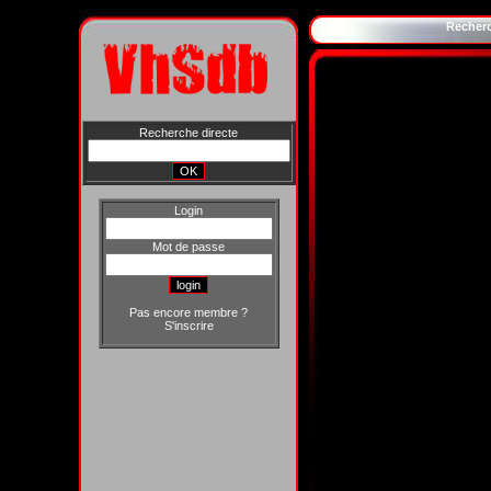
Recher
Recherche directe
Login
Mot de passe
Pas encore membre ?
S'inscrire