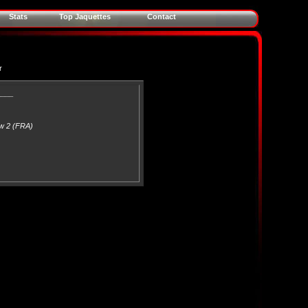
Stats
Top Jaquettes
Contact
r
____
w 2 (FRA)