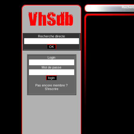
Recher
Recherche directe
Login
Mot de passe
Pas encore membre ?
S'inscrire