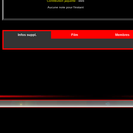
Contribution jaquette :
steb
Aucune note pour l'instant
Infos suppl.
Film
Membres