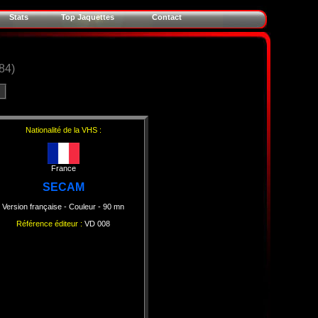
Stats
Top Jaquettes
Contact
84)
Nationalité de la VHS :
France
SECAM
Version française
- Couleur
- 90 mn
Référence éditeur :
VD 008