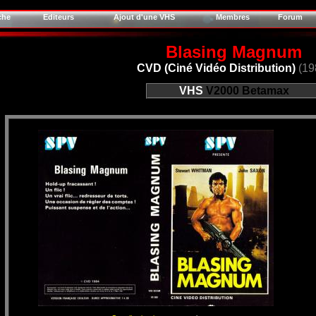
che
Editeurs
Ajout d'une VHS
Membres
Forum
Blasing Magnum
CVD (Ciné Vidéo Distribution)
(19
VHS
V2000
Betamax