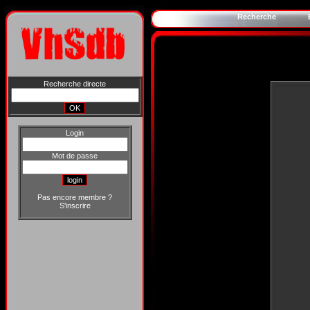
Recherche
Recherche directe
Login
Mot de passe
Pas encore membre ?
S'inscrire