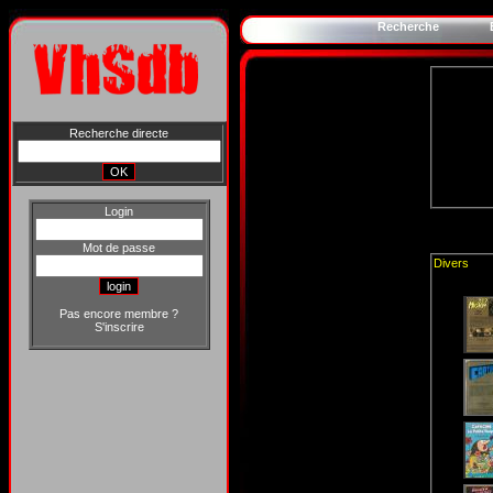
Recherche
Recherche directe
Login
Mot de passe
Divers
Pas encore membre ?
S'inscrire