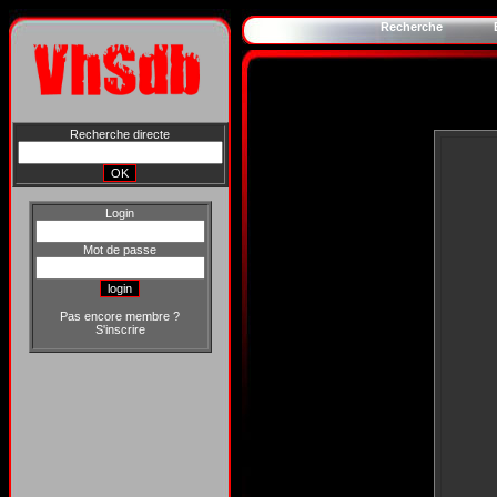
Recherche
Recherche directe
Login
Mot de passe
Pas encore membre ?
S'inscrire