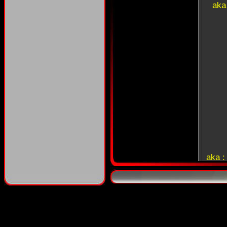
aka
aka 