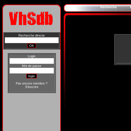
Recherche
Recherche directe
Login
Mot de passe
Pas encore membre ?
S'inscrire