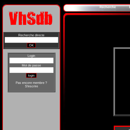
Recherche
Recherche directe
Login
Mot de passe
Pas encore membre ?
S'inscrire