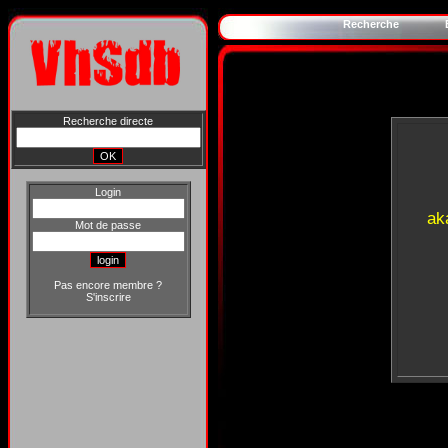
Recherche
Recherche directe
Login
ak
Mot de passe
Pas encore membre ?
S'inscrire