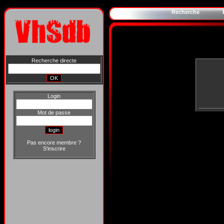
Recherche
Recherche directe
Login
Mot de passe
Pas encore membre ?
S'inscrire