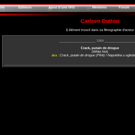
che
Editeurs
Ajout d'une VHS
Membres
Forum
Carleen Dutton
1
élément trouvé dans sa filmographie d'acteur
____________________
1989
________________
Crack, putain de drogue
(
White Hot
)
aka :
Crack, putain de drogue (FRA) / Napuklina u ogled