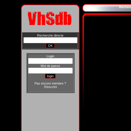
Recher
Recherche directe
Login
Mot de passe
Pas encore membre ?
S'inscrire