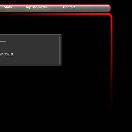
Stats
Top Jaquettes
Contact
____
alu (YOU)