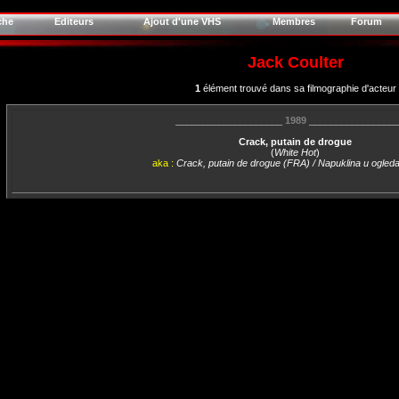
che
Editeurs
Ajout d'une VHS
Membres
Forum
Jack Coulter
1
élément trouvé dans sa filmographie d'acteur
____________________
1989
________________
Crack, putain de drogue
(
White Hot
)
aka :
Crack, putain de drogue (FRA) / Napuklina u ogled