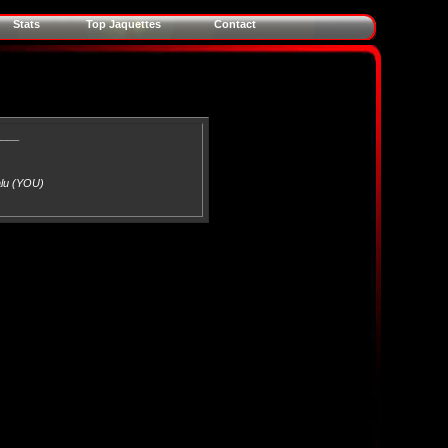
Stats
Top Jaquettes
Contact
____
alu (YOU)