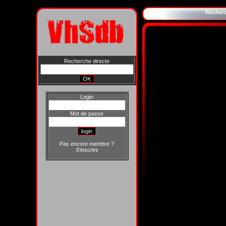
Recher
Recherche directe
Login
Mot de passe
Pas encore membre ?
S'inscrire