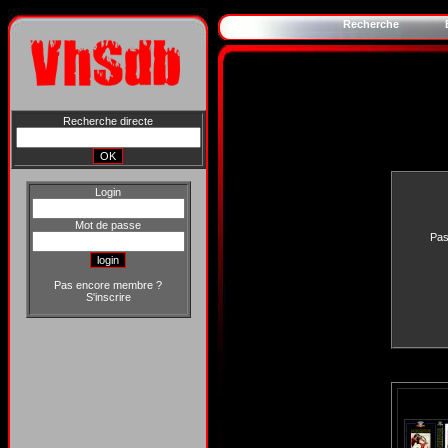
Recherche
Recherche directe
Login
Mot de passe
Pas
Pas encore membre ?
S'inscrire