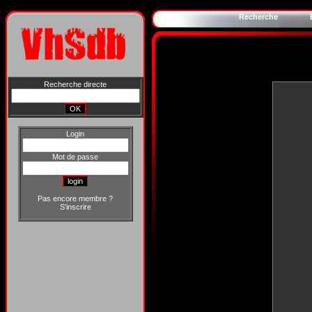
Recherche
Recherche directe
Login
Mot de passe
Pas encore membre ?
S'inscrire