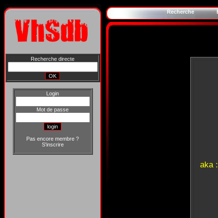
Recherche
Recherche directe
Login
Mot de passe
Pas encore membre ?
S'inscrire
aka 