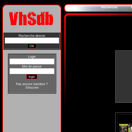
Recherche
Recherche directe
Login
Mot de passe
Pas encore membre ?
S'inscrire