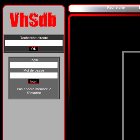
Recherche
Recherche directe
Login
Mot de passe
Pas encore membre ?
S'inscrire