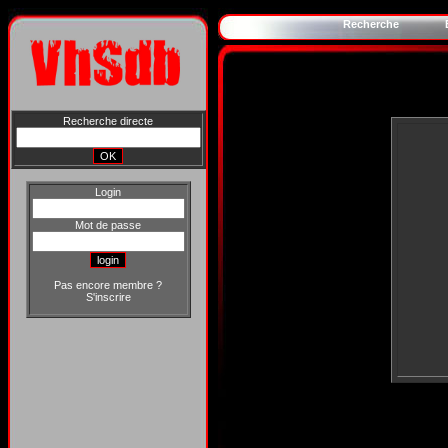
Recherche
Recherche directe
Login
Mot de passe
Pas encore membre ?
S'inscrire