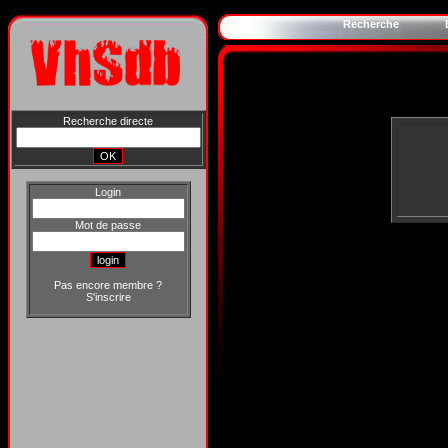
Recherche
Recherche directe
Login
Mot de passe
Pas encore membre ?
S'inscrire