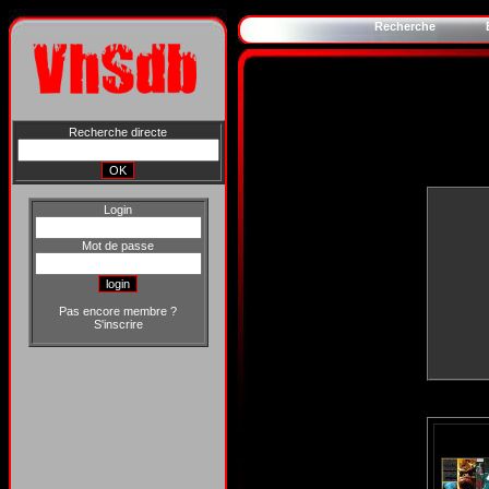
Recherche
Recherche directe
Login
Mot de passe
Pas encore membre ?
S'inscrire