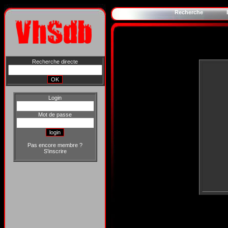
Recherche
Recherche directe
Login
Mot de passe
Pas encore membre ?
S'inscrire