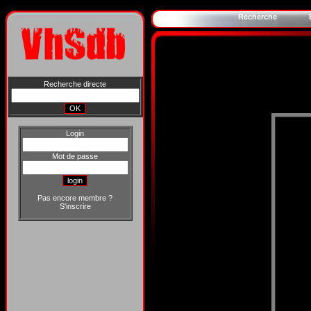
Recherche
Recherche directe
Login
Mot de passe
Pas encore membre ?
S'inscrire