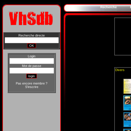
Recherche
Recherche directe
Login
Mot de passe
Divers
Pas encore membre ?
S'inscrire