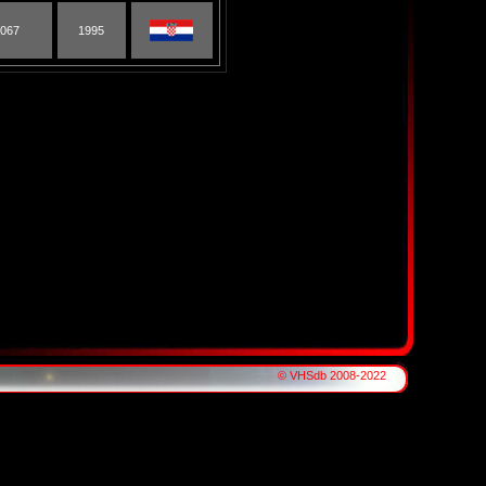
 067
1995
© VHSdb 2008-2022