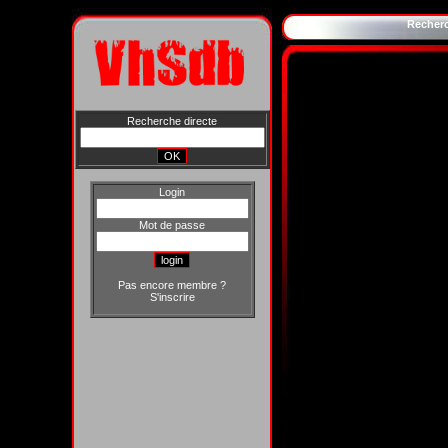
Recher
Recherche directe
Login
Mot de passe
Pas encore membre ?
S'inscrire