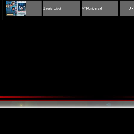
Zagrizi život
VTI/Universal
U -