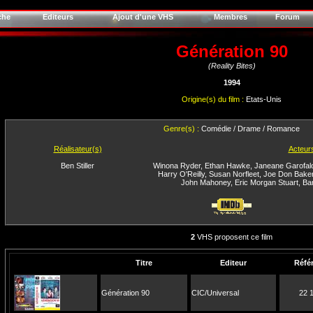
che
Editeurs
Ajout d'une VHS
Membres
Forum
Génération 90
(Reality Bites)
1994
Origine(s) du film :
Etats-Unis
Genre(s) :
Comédie / Drame / Romance
Réalisateur(s)
Acteur
Ben Stiller
Winona Ryder
,
Ethan Hawke
,
Janeane Garofal
Harry O'Reilly
,
Susan Norfleet
,
Joe Don Bake
John Mahoney
,
Eric Morgan Stuart
,
Ba
2
VHS proposent ce film
Titre
Editeur
Réfé
Génération 90
CIC/Universal
22 