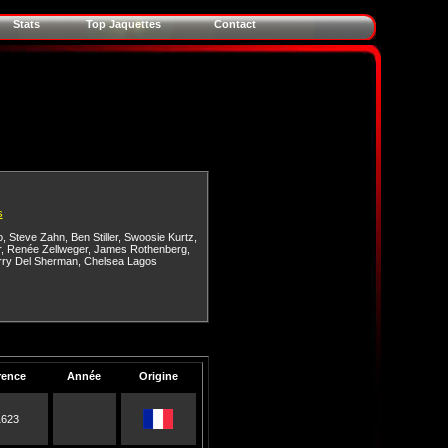
Stats
Top Jaquettes
Contact
s
o
,
Steve Zahn
,
Ben Stiller
,
Swoosie Kurtz
,
r
,
Renée Zellweger
,
James Rothenberg
,
rry Del Sherman
,
Chelsea Lagos
rence
Année
Origine
1623