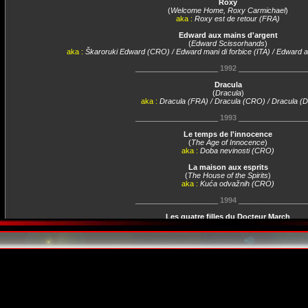
Roxy
(
Welcome Home, Roxy Carmichael
)
aka :
Roxy est de retour (FRA)
Edward aux mains d'argent
(
Edward Scissorhands
)
aka :
Škaroruki Edward (CRO) / Edward mani di forbice (ITA) / Edward 
____________________
1992
________________
Dracula
(
Dracula
)
aka :
Dracula (FRA) / Dracula (CRO) / Dracula (
____________________
1993
________________
Le temps de l'innocence
(
The Age of Innocence
)
aka :
Doba nevinosti (CRO)
La maison aux esprits
(
The House of the Spirits
)
aka :
Kuća odvažnih (CRO)
____________________
1994
________________
Les quatre filles du Docteur March
(
Little Women
)
aka :
Male žene (CRO)
Génération 90
(
Reality Bites
)
aka :
Génération 90 (FRA) / Zagrizi život (CRO)
____________________
1996
________________
La chasse aux sorcières
(
The Crucible
)