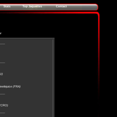
Stats
Top Jaquettes
Contact
ur
____
____
U)
Beetlejuice (FRA)
____
e (CRO)
____