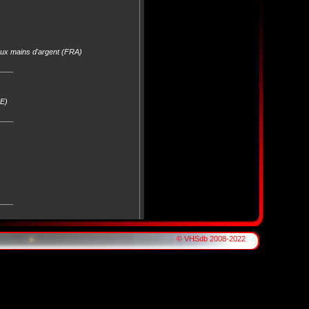
aux mains d'argent (FRA)
____
DE)
____
____
© VHSdb 2008-2022
____