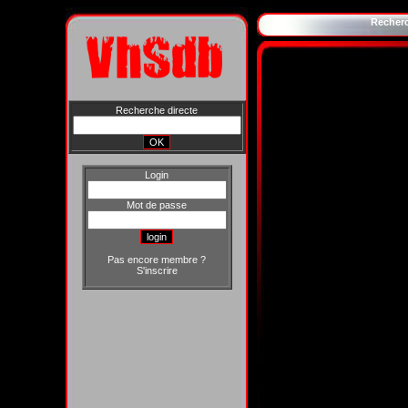
Recher
Recherche directe
Login
Mot de passe
Pas encore membre ?
S'inscrire