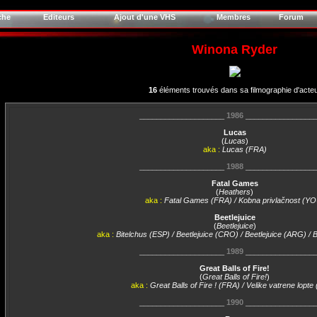
che
Editeurs
Ajout d'une VHS
Membres
Forum
Winona Ryder
16
éléments trouvés dans sa filmographie d'acte
____________________
1986
________________
Lucas
(
Lucas
)
aka :
Lucas (FRA)
____________________
1988
________________
Fatal Games
(
Heathers
)
aka :
Fatal Games (FRA) / Kobna privlačnost (YO
Beetlejuice
(
Beetlejuice
)
aka :
Bitelchus (ESP) / Beetlejuice (CRO) / Beetlejuice (ARG) / 
____________________
1989
________________
Great Balls of Fire!
(
Great Balls of Fire!
)
aka :
Great Balls of Fire ! (FRA) / Velike vatrene lopt
____________________
1990
________________