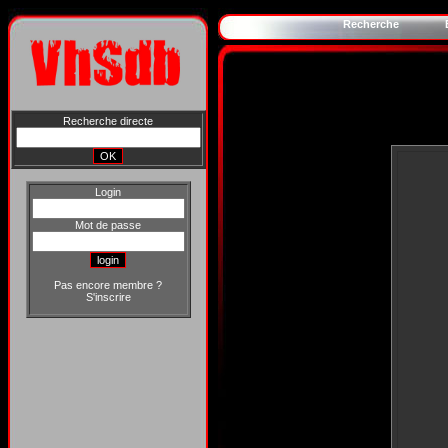
Recherche
Recherche directe
Login
Mot de passe
Pas encore membre ?
S'inscrire