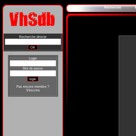
Recherche
Recherche directe
Login
Mot de passe
Pas encore membre ?
S'inscrire