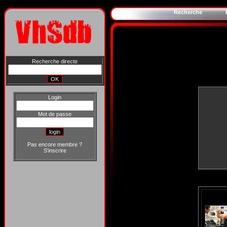
Recherche
Recherche directe
Login
Mot de passe
Pas encore membre ?
S'inscrire