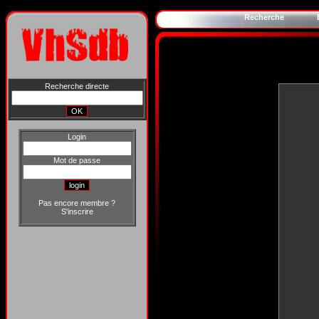
Recherche
Recherche directe
Login
Mot de passe
Pas encore membre ?
S'inscrire