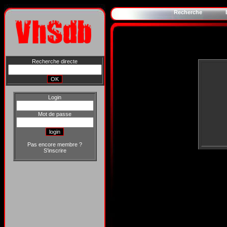
Recherche
Recherche directe
Login
Mot de passe
Pas encore membre ?
S'inscrire