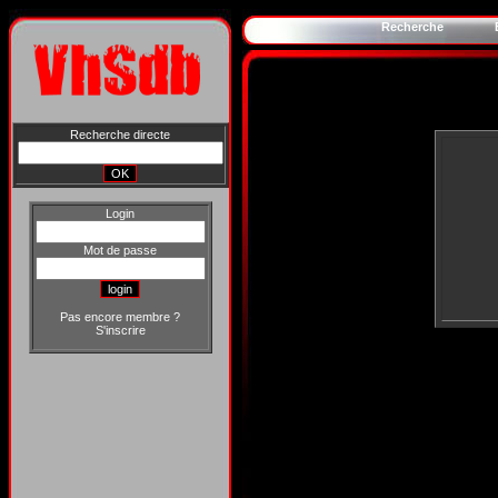
Recherche
Recherche directe
Login
Mot de passe
Pas encore membre ?
S'inscrire