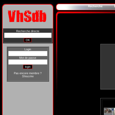
Recherche
Recherche directe
Login
Mot de passe
Pas encore membre ?
S'inscrire