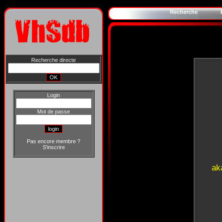
Recherche
Recherche directe
Login
Mot de passe
Pas encore membre ?
S'inscrire
ak