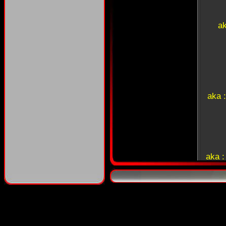
a
aka 
aka 