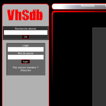
Recherche
Recherche directe
Login
Mot de passe
Pas encore membre ?
S'inscrire