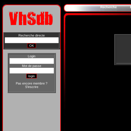
Recherche
Recherche directe
Login
Mot de passe
Pas encore membre ?
S'inscrire