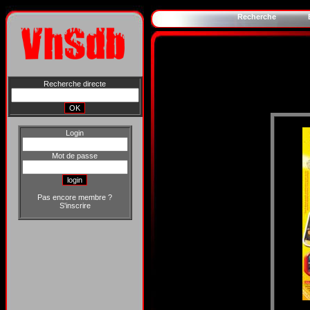
Recherche
Recherche directe
Login
Mot de passe
Pas encore membre ?
S'inscrire