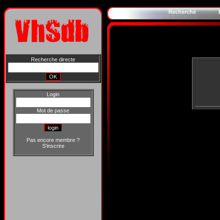
Recherche
Recherche directe
Login
Mot de passe
Pas encore membre ?
S'inscrire