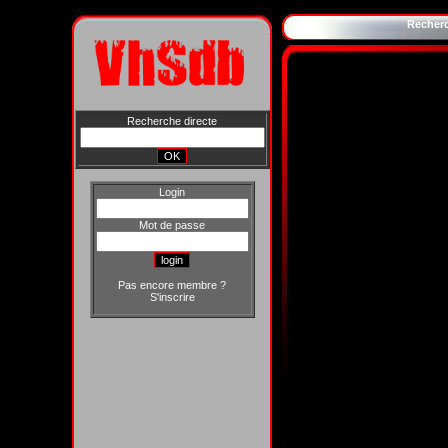
Recher
Recherche directe
Login
Mot de passe
Pas encore membre ?
S'inscrire