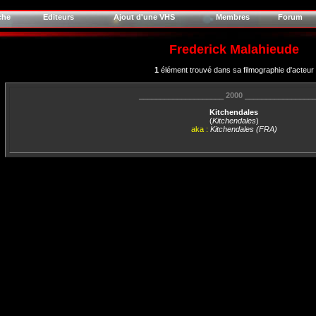
che
Editeurs
Ajout d'une VHS
Membres
Forum
Frederick Malahieude
1
élément trouvé dans sa filmographie d'acteur
____________________
2000
________________
Kitchendales
(
Kitchendales
)
aka :
Kitchendales (FRA)