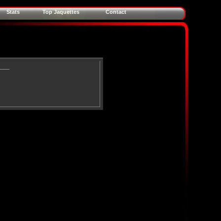
Stats
Top Jaquettes
Contact
____