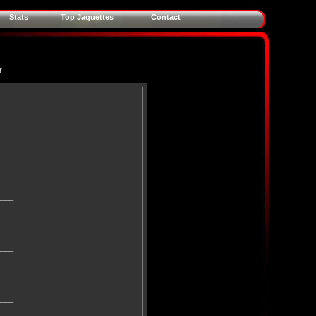
Stats
Top Jaquettes
Contact
r
____
____
____
____
____