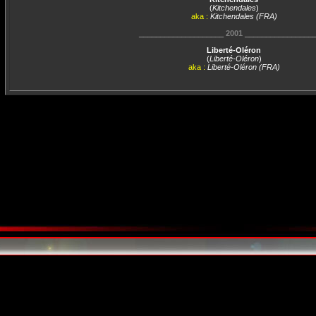
(
Kitchendales
)
aka :
Kitchendales (FRA)
____________________
2001
________________
Liberté-Oléron
(
Liberté-Oléron
)
aka :
Liberté-Oléron (FRA)