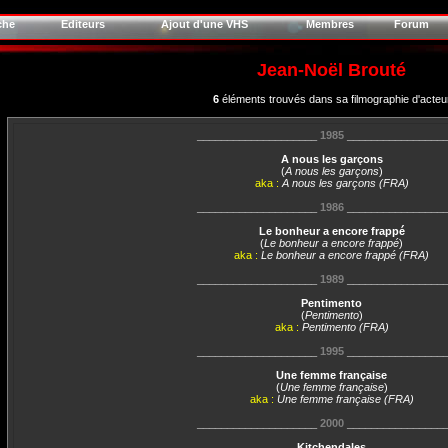
che
Editeurs
Ajout d'une VHS
Membres
Forum
Jean-Noël Brouté
6
éléments trouvés dans sa filmographie d'acteu
____________________
1985
________________
A nous les garçons
(
A nous les garçons
)
aka :
A nous les garçons (FRA)
____________________
1986
________________
Le bonheur a encore frappé
(
Le bonheur a encore frappé
)
aka :
Le bonheur a encore frappé (FRA)
____________________
1989
________________
Pentimento
(
Pentimento
)
aka :
Pentimento (FRA)
____________________
1995
________________
Une femme française
(
Une femme française
)
aka :
Une femme française (FRA)
____________________
2000
________________
Kitchendales