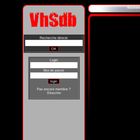
Recher
Recherche directe
Login
Mot de passe
Pas encore membre ?
S'inscrire