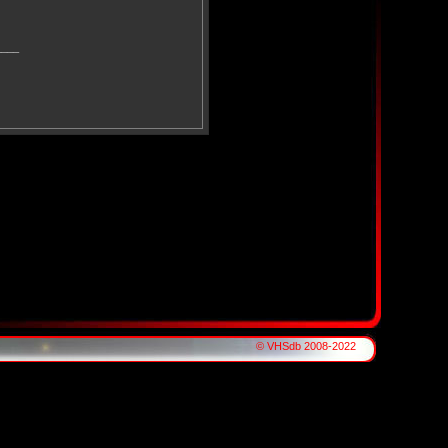
____
© VHSdb 2008-2022