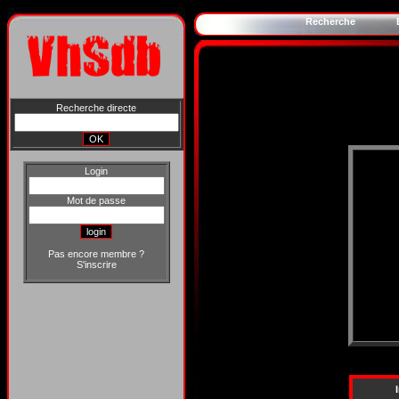
Recherche
Recherche directe
Login
Mot de passe
Pas encore membre ?
S'inscrire