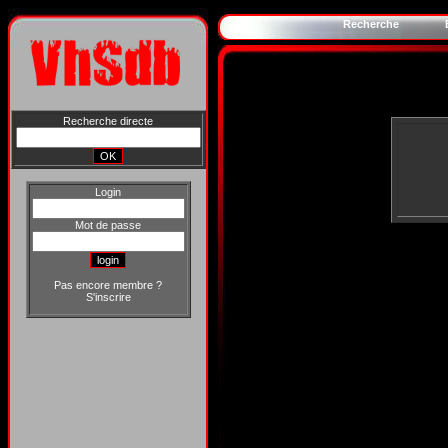
Recherche
Recherche directe
Login
Mot de passe
Pas encore membre ?
S'inscrire