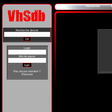
Recherche
Recherche directe
Login
Mot de passe
Pas encore membre ?
S'inscrire