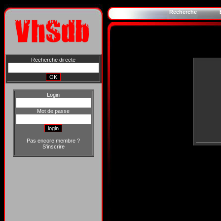
Recherche
Recherche directe
Login
Mot de passe
Pas encore membre ?
S'inscrire