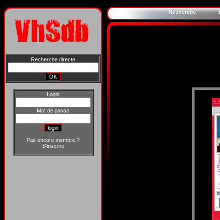
Recherche
Recherche directe
Login
Mot de passe
Pas encore membre ?
S'inscrire