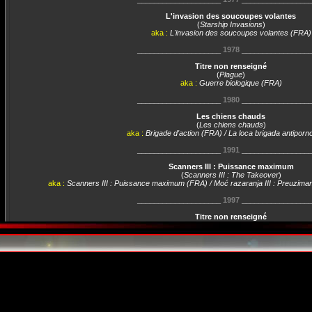
L'invasion des soucoupes volantes
(
Starship Invasions
)
aka :
L'invasion des soucoupes volantes (FRA)
____________________
1978
________________
Titre non renseigné
(
Plague
)
aka :
Guerre biologique (FRA)
____________________
1980
________________
Les chiens chauds
(
Les chiens chauds
)
aka :
Brigade d'action (FRA) / La loca brigada antiporn
____________________
1991
________________
Scanners III : Puissance maximum
(
Scanners III : The Takeover
)
aka :
Scanners III : Puissance maximum (FRA) / Moć razaranja III : Preuzima
____________________
1997
________________
Titre non renseigné
(
Habitat
)
aka :
Živjeti pakao (CRO)
____________________
1998
________________
Froid comme l'enfer
(
The Ultimate Weapon
)
aka :
Najmoćnije oružje (CRO)