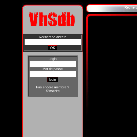
Recher
Recherche directe
Login
Mot de passe
Pas encore membre ?
S'inscrire