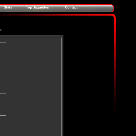
Stats
Top Jaquettes
Contact
r
____
____
____
____