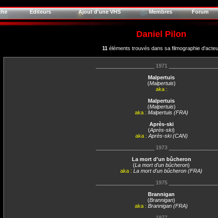
che
Editeurs
Ajout d'une VHS
Membres
Forum
Daniel Pilon
11
éléments trouvés dans sa filmographie d'acteu
____________________
1971
________________
Malpertuis
(
Malpertuis
)
aka :
Malpertuis
(
Malpertuis
)
aka :
Malpertuis (FRA)
Après-ski
(
Après-ski
)
aka :
Après-ski (CAN)
____________________
1973
________________
La mort d'un bûcheron
(
La mort d'un bûcheron
)
aka :
La mort d'un bûcheron (FRA)
____________________
1975
________________
Brannigan
(
Brannigan
)
aka :
Brannigan (FRA)
____________________
1977
________________