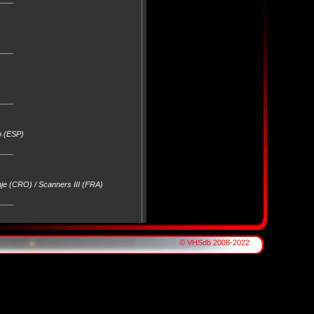
____
____
o (ESP)
____
nje (CRO) / Scanners III (FRA)
____
© VHSdb 2008-2022
____